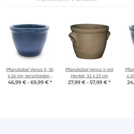
Pflanzkübel Venus II, 36
Pflanzkübel Venus II mit
Pfla
x 26 cm, verschiedene
Henkel, 32 x 23 cm
x 2
Farben verfügbar
F
46,99 € -
69,99 €
*
27,99 € -
57,99 €
*
24