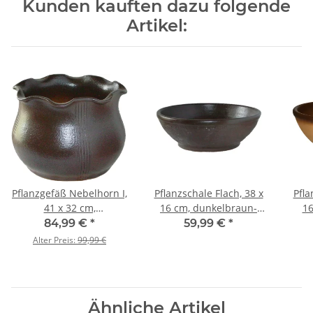
Kunden kauften dazu folgende
Artikel:
Pflanzgefäß Nebelhorn I,
Pflanzschale Flach, 38 x
Pfla
41 x 32 cm,
16 cm, dunkelbraun-
16
dunkelbraun-matt
matt
84,99 €
*
59,99 €
*
Alter Preis:
99,99 €
Ähnliche Artikel