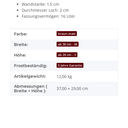
Wandstärke: 1,5 cm
Durchmesser Loch: 2 cm
Fassungsvermögen: 16 Liter
Produkteigenschaft
Wert
Farbe:
braun-matt
Breite:
ab 30 cm - M
Höhe:
ab 20 cm - S
Frostbeständig:
5 Jahre Garantie
Artikelgewicht:
12,00
kg
Abmessungen (
37,00 × 29,00 cm
Breite × Höhe ):