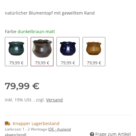
natürlicher Blumentopf mit gewelltem Rand
Farbe
dunkelbraun-matt
Grün-matt
dunkelbraun-matt
blau
antik
79,99 €
79,99 €
79,99 €
79,99 €
79,99 €
inkl. 19% USt. , zzgl.
Versand
Knapper Lagerbestand
Lieferzeit:
1 - 2 Werktage
(DE - Ausland
Frage zum Artikel
abweichend)