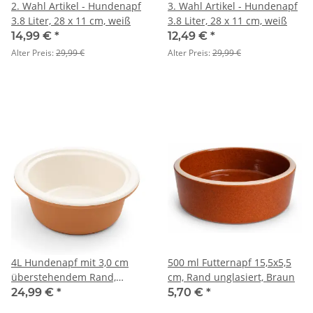
2. Wahl Artikel - Hundenapf
3. Wahl Artikel - Hundenapf
3.8 Liter, 28 x 11 cm, weiß
3.8 Liter, 28 x 11 cm, weiß
14,99 €
*
12,49 €
*
Alter Preis:
29,99 €
Alter Preis:
29,99 €
4L Hundenapf mit 3,0 cm
500 ml Futternapf 15,5x5,5
überstehendem Rand,
cm, Rand unglasiert, Braun
31x10 cm, cremefarben-
24,99 €
*
5,70 €
*
terrakotta