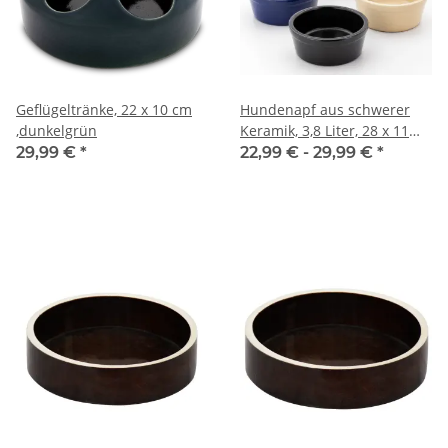
Geflügeltränke, 22 x 10 cm
Hundenapf aus schwerer
,dunkelgrün
Keramik, 3,8 Liter, 28 x 11
cm, in verschiedenen
29,99 €
*
22,99 € -
29,99 €
*
Farben