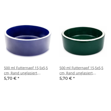
500 ml Futternapf 15,5x5,5
500 ml Futternapf 15,5x5,5
cm, Rand unglasiert,
cm, Rand unglasiert,
Dunkelblau
Dunkelgrün
5,70 €
*
5,70 €
*