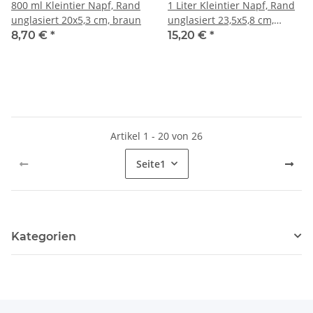
800 ml Kleintier Napf, Rand
1 Liter Kleintier Napf, Rand
unglasiert 20x5,3 cm, braun
unglasiert 23,5x5,8 cm,
braun
8,70 €
*
15,20 €
*
Artikel 1 - 20 von 26
Seite
1
Kategorien