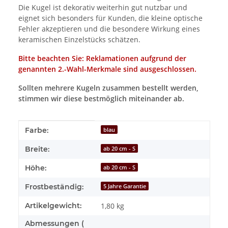
Die Kugel ist dekorativ weiterhin gut nutzbar und
eignet sich besonders für Kunden, die kleine optische
Fehler akzeptieren und die besondere Wirkung eines
keramischen Einzelstücks schätzen.
Bitte beachten Sie: Reklamationen aufgrund der
genannten 2.-Wahl-Merkmale sind ausgeschlossen.
Sollten mehrere Kugeln zusammen bestellt werden,
stimmen wir diese bestmöglich miteinander ab.
Produkteigenschaft
Wert
Farbe:
blau
Breite:
ab 20 cm - S
Höhe:
ab 20 cm - S
Frostbeständig:
5 Jahre Garantie
Artikelgewicht:
1,80
kg
Abmessungen (