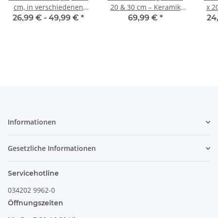
cm, in verschiedenen
20 & 30 cm – Keramik
x 2
Farben verfügbar
Kugeln für Garten,
F
26,99 € -
49,99 €
*
69,99 €
*
24
Terrasse & Balkon,
Dunkelblau
Informationen
Gesetzliche Informationen
Servicehotline
034202 9962-0
Öffnungszeiten