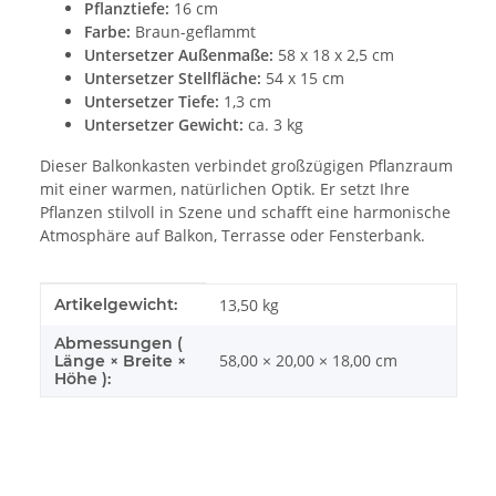
Pflanztiefe:
16 cm
Farbe:
Braun-geflammt
Untersetzer Außenmaße:
58 x 18 x 2,5 cm
Untersetzer Stellfläche:
54 x 15 cm
Untersetzer Tiefe:
1,3 cm
Untersetzer Gewicht:
ca. 3 kg
Dieser Balkonkasten verbindet großzügigen Pflanzraum
mit einer warmen, natürlichen Optik. Er setzt Ihre
Pflanzen stilvoll in Szene und schafft eine harmonische
Atmosphäre auf Balkon, Terrasse oder Fensterbank.
Produkteigenschaft
Wert
Artikelgewicht:
13,50
kg
Abmessungen (
58,00 × 20,00 × 18,00 cm
Länge × Breite ×
Höhe ):