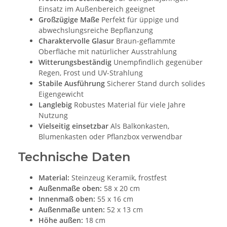
Einsatz im Außenbereich geeignet
Großzügige Maße
Perfekt für üppige und
abwechslungsreiche Bepflanzung
Charaktervolle Glasur
Braun-geflammte
Oberfläche mit natürlicher Ausstrahlung
Witterungsbeständig
Unempfindlich gegenüber
Regen, Frost und UV-Strahlung
Stabile Ausführung
Sicherer Stand durch solides
Eigengewicht
Langlebig
Robustes Material für viele Jahre
Nutzung
Vielseitig einsetzbar
Als Balkonkasten,
Blumenkasten oder Pflanzbox verwendbar
Technische Daten
Material:
Steinzeug Keramik, frostfest
Außenmaße oben:
58 x 20 cm
Innenmaß oben:
55 x 16 cm
Außenmaße unten:
52 x 13 cm
Höhe außen:
18 cm