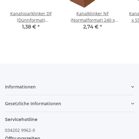
Kanalsparklinker DF
Kanalklinker NF
Kana
(Dünnformat)
(Normalformat) 240 x
x 5
240x55x52mm, Vollstein
115 x 71mm, Vollstein,
abg
1,38 €
*
2,74 €
*
Rot
P
Informationen
Gesetzliche Informationen
Servicehotline
034202 9962-0
Öffnungszeiten