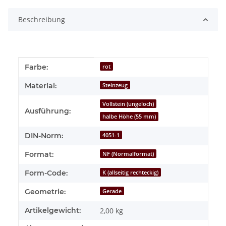
Beschreibung
Produkteigenschaft
Wert
Farbe:
rot
Material:
Steinzeug
Vollstein (ungeloch)
Ausführung:
halbe Höhe (55 mm)
DIN-Norm:
4051-1
Format:
NF (Normalformat)
Form-Code:
K (allseitig rechteckig)
Geometrie:
Gerade
Artikelgewicht:
2,00
kg