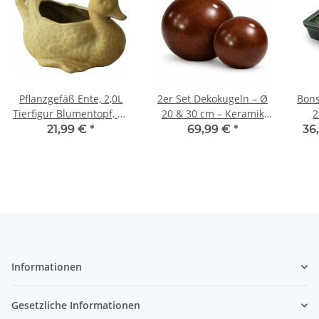
Pflanzgefäß Ente, 2,0L
2er Set Dekokugeln – Ø
Bons
Tierfigur Blumentopf, 29
20 & 30 cm – Keramik
2
× 18,5 cm, Gartendeko
Kugeln für Garten,
ve
21,99 €
*
69,99 €
*
36
Terrasse & Balkon,
Braun
Informationen
Gesetzliche Informationen