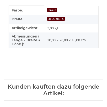
Produkteigenschaft
Wert
Farbe:
braun
Breite:
ab 20 cm - S
Artikelgewicht:
3,00
kg
Abmessungen (
20,00 × 20,00 × 18,00 cm
Länge × Breite ×
Höhe ):
Kunden kauften dazu folgende
Artikel: