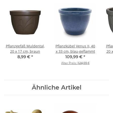
Pflanzgefäß Muldental,
Pflanzkübel Venus II, 40
Pfl
20 x 17 cm, braun
x 33 cm, blau-geflammt
20 
8,99 €
*
109,99 €
*
Alter Preis:
124,99 €
Ähnliche Artikel