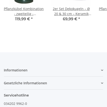
Pflanzkübel Kombination
2er Set Dekokugeln – Ø
Pfla
- zweiteilig -
20 & 30 cm – Keramik
Pflanzschale Watzmann
Kugeln für Garten,
Pfl
119,99 €
*
69,99 €
*
mit Sockel, 40 x 48 cm,
Terrasse & Balkon,
mit
grün-matt
Dunkelblau
Informationen
Gesetzliche Informationen
Servicehotline
034202 9962-0