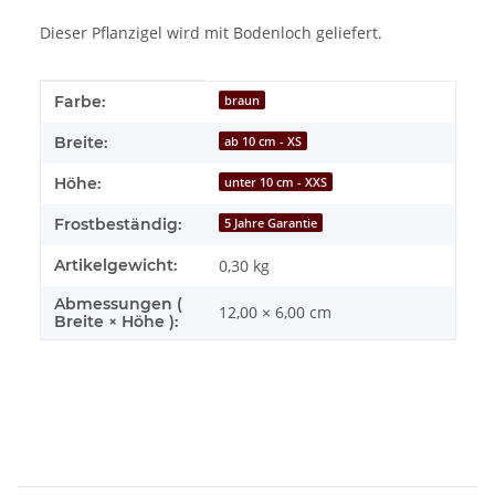
Dieser Pflanzigel wird mit Bodenloch geliefert.
Produkteigenschaft
Wert
Farbe:
braun
Breite:
ab 10 cm - XS
Höhe:
unter 10 cm - XXS
Frostbeständig:
5 Jahre Garantie
Artikelgewicht:
0,30
kg
Abmessungen (
12,00 × 6,00 cm
Breite × Höhe ):