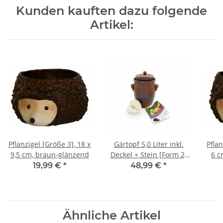
Kunden kauften dazu folgende
Artikel:
Pflanzigel [Größe 3], 18 x
Gärtopf 5,0 Liter inkl.
Pflan
9,5 cm, braun-glänzend
Deckel + Stein [Form 2]
6 c
braun
19,99 €
*
48,99 €
*
Ähnliche Artikel