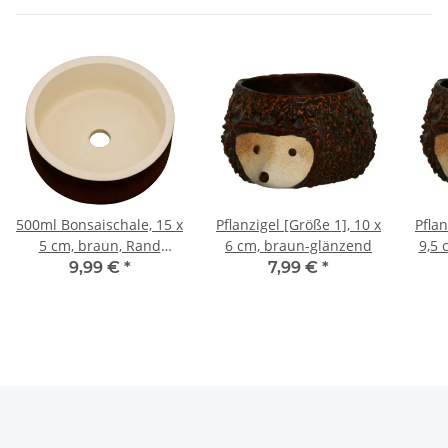
500ml Bonsaischale, 15 x
Pflanzigel [Größe 1], 10 x
Pflan
5 cm, braun, Rand
6 cm, braun-glänzend
9,5 
unglasiert
9,99 €
*
7,99 €
*