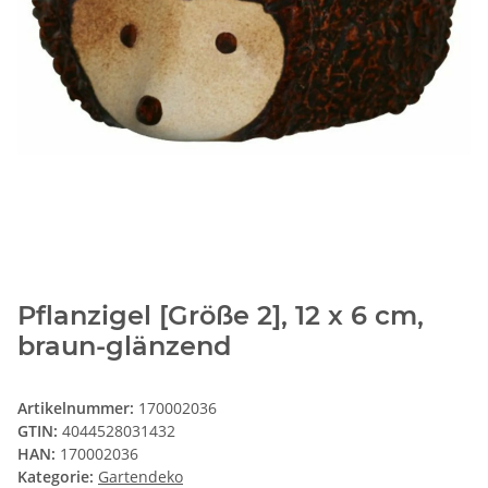
Pflanzigel [Größe 2], 12 x 6 cm,
braun-glänzend
Artikelnummer:
170002036
GTIN:
4044528031432
HAN:
170002036
Kategorie:
Gartendeko