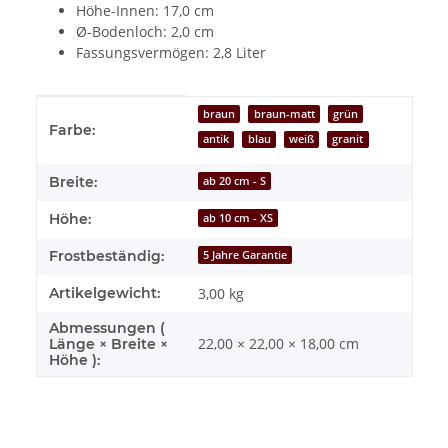
Höhe-Innen: 17,0 cm
Ø-Bodenloch: 2,0 cm
Fassungsvermögen: 2,8 Liter
Produkteigenschaft
Wert
braun
braun-matt
grün
Farbe:
antik
blau
weiß
granit
Breite:
ab 20 cm - S
Höhe:
ab 10 cm - XS
Frostbeständig:
5 Jahre Garantie
Artikelgewicht:
3,00
kg
Abmessungen (
22,00 × 22,00 × 18,00 cm
Länge × Breite ×
Höhe ):