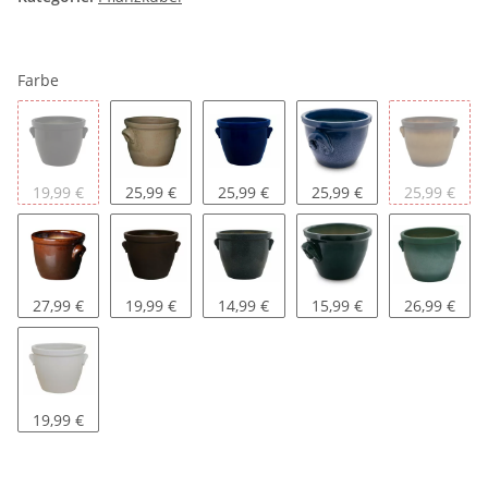
Farbe
anthrazit
antik
blau
blau-geflammt
braun-gefl
19,99 €
25,99 €
25,99 €
25,99 €
25,99 €
braun-glänzend
braun-matt
granit
grün
grün-gefla
27,99 €
19,99 €
14,99 €
15,99 €
26,99 €
weiß-matt
19,99 €