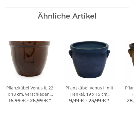
Ähnliche Artikel
Pflanzkübel Venus II, 22
Pflanzkübel Venus II mit
Pfla
x 18 cm, verschiedene
Henkel, 19 x 15 cm,
H
Farben verfügbar
verschiedene Farben
16,99 € -
26,99 €
*
9,99 € -
23,99 €
*
28
verfügbar