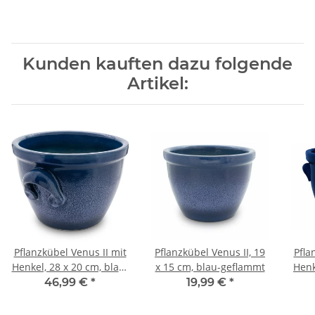
Kunden kauften dazu folgende
Artikel:
Pflanzkübel Venus II mit
Pflanzkübel Venus II, 19
Pfla
Henkel, 28 x 20 cm, blau-
x 15 cm, blau-geflammt
Henk
geflammt
46,99 €
*
19,99 €
*