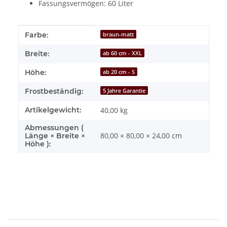
Fassungsvermögen: 60 Liter
Produkteigenschaft
Wert
Farbe:
braun-matt
Breite:
ab 60 cm - XXL
Höhe:
ab 20 cm - S
Frostbeständig:
5 Jahre Garantie
Artikelgewicht:
40,00
kg
Abmessungen (
80,00 × 80,00 × 24,00 cm
Länge × Breite ×
Höhe ):