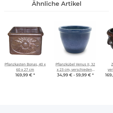
Ähnliche Artikel
Pflanzkasten Bonas, 40 x
Pflanzkübel Venus II, 32
Z
60 x 27 cm
x 23 cm, verschiedene
ve
Farben verfügbar
169,99 €
*
34,99 € -
59,99 €
*
169