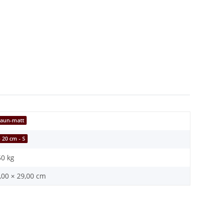
raun-matt
 20 cm - S
50
kg
,00 × 29,00 cm