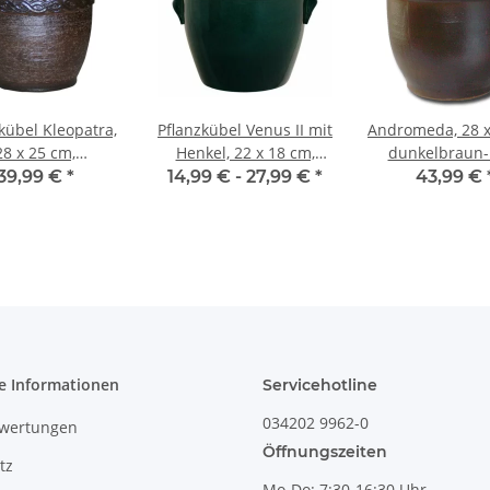
kübel Kleopatra,
Pflanzkübel Venus II mit
Andromeda, 28 x
28 x 25 cm,
Henkel, 22 x 18 cm,
dunkelbraun-
hiedene Farben
verschiedene Farben
39,99 €
*
14,99 € -
27,99 €
*
43,99 €
verfügbar
verfügbar
e Informationen
Servicehotline
034202 9962-0
wertungen
Öffnungszeiten
tz
Mo-Do: 7:30-16:30 Uhr