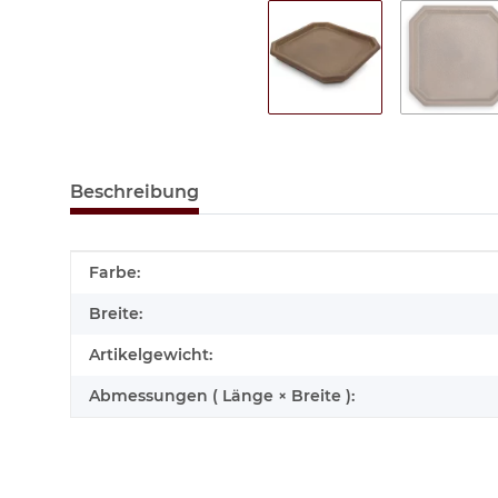
Beschreibung
Produkteigenschaft
Wert
Farbe:
Breite:
Artikelgewicht:
Abmessungen ( Länge × Breite ):