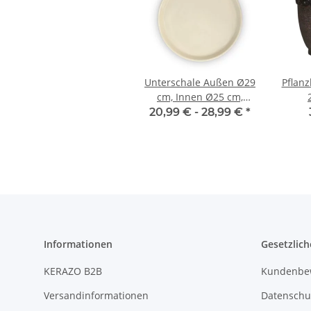
Unterschale Außen Ø29
Pflanz
cm, Innen Ø25 cm,
verschiedene Farben
versc
20,99 € -
28,99 €
*
verfügbar
Informationen
Gesetzlich
KERAZO B2B
Kundenbe
Versandinformationen
Datenschu