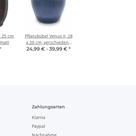
 25 cm,
Pflanzkübel Venus II, 28
matt
x 20 cm, verschiedene
Farben verfügbar
*
24,99 € -
39,99 €
*
Zahlungsarten
Klarna
Paypal
Nachnahme