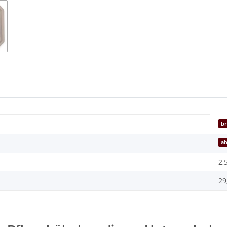
b
ab
2,
29