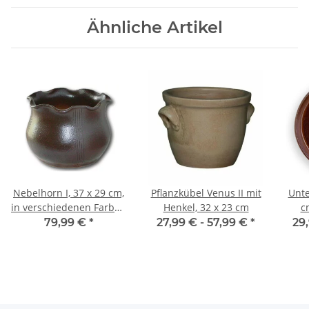
Ähnliche Artikel
Nebelhorn I, 37 x 29 cm,
Pflanzkübel Venus II mit
Unte
in verschiedenen Farben
Henkel, 32 x 23 cm
c
verfügbar
ve
79,99 €
*
27,99 € -
57,99 €
*
29