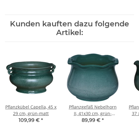
Kunden kauften dazu folgende
Artikel:
Pflanzkübel Capella, 45 x
Pflanzgefäß Nebelhorn
Pfla
29 cm, grün-matt
II, 41x30 cm, grün-
37 
geflammt
109,99 €
*
89,99 €
*