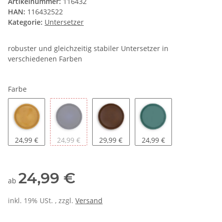
Artikelnummer:
116432
HAN:
116432522
Kategorie:
Untersetzer
robuster und gleichzeitig stabiler Untersetzer in
verschiedenen Farben
Farbe
antik
blau
braun-matt
grün-matt
24,99 €
24,99 €
29,99 €
24,99 €
24,99 €
ab
inkl. 19% USt. , zzgl.
Versand