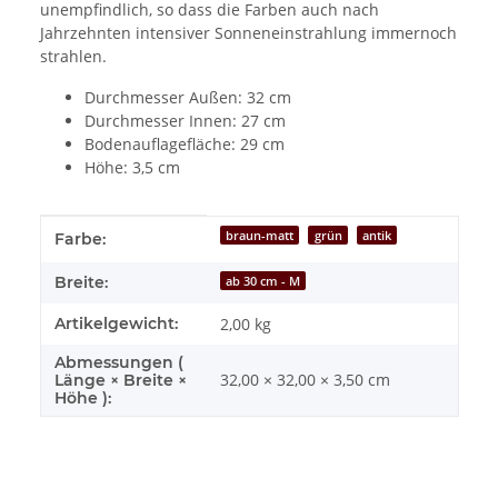
unempfindlich, so dass die Farben auch nach
Jahrzehnten intensiver Sonneneinstrahlung immernoch
strahlen.
Durchmesser Außen: 32 cm
Durchmesser Innen: 27 cm
Bodenauflagefläche: 29 cm
Höhe: 3,5 cm
Produkteigenschaft
Wert
braun-matt
grün
antik
Farbe:
Breite:
ab 30 cm - M
Artikelgewicht:
2,00
kg
Abmessungen (
32,00 × 32,00 × 3,50 cm
Länge × Breite ×
Höhe ):