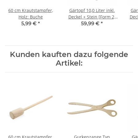
60 cm Krautstampfer,
Gärtopf 10,0 Liter inkl.
Gär
Holz: Buche
Deckel + Stein [Form 2]
Deck
braun
5,99 €
*
59,99 €
*
Kunden kauften dazu folgende
Artikel:
60 cm Krautstampfer,
Gurkenzange Typ
Gär