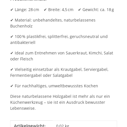
✔ Länge: 28 cm ✔ Breite: 4,5 cm ✔ Gewicht: ca. 18 g
✔ Material: unbehandeltes, naturbelassenes
Buchenholz
✔ 100 % plastikfrei, splitterfrei, geruchsneutral und
antibakteriell
✔ Ideal zum Entnehmen von Sauerkraut, Kimchi, Salat
oder Fleisch
✔ Vielseitig einsetzbar als Krautgabel, Serviergabel,
Fermentiergabel oder Salatgabel
✔ Für nachhaltiges, umweltbewusstes Kochen
Diese naturbelassene Holzgabel ist mehr als nur ein
Küchenwerkzeug – sie ist ein Ausdruck bewusster
Lebensweise.
Produkteigenschaft
Wert
Artikelgewicht:
0,02
kg