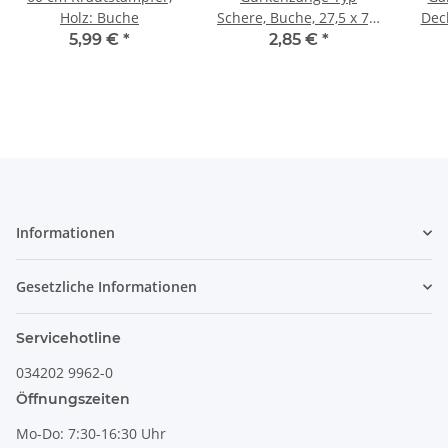
Holz: Buche
Schere, Buche, 27,5 x 7,0
Deck
cm
5,99 €
*
2,85 €
*
Informationen
Gesetzliche Informationen
Servicehotline
034202 9962-0
Öffnungszeiten
Mo-Do: 7:30-16:30 Uhr