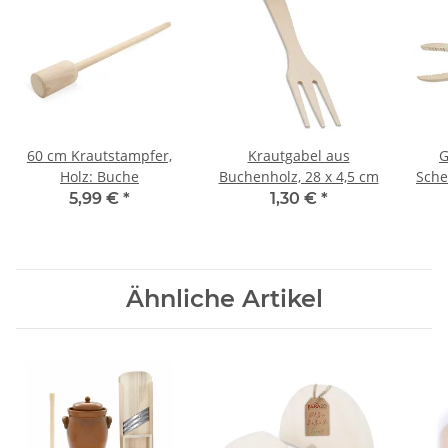
rautzange
60 cm Krautstampfer,
Krautgabel aus
G
Holz: Buche
Buchenholz, 28 x 4,5 cm
Sche
5,99 €
*
1,30 €
*
Ähnliche Artikel