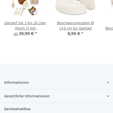
Gärtopf Set 2 bis 26 Liter
Beschwerungsstein Ø
[Form 2] mit
13,0 cm für Gärtopf
Bes
umfangreichem
Ste
ab
39,99 €
*
8,99 €
*
Zubehör
Informationen
Gesetzliche Informationen
Servicehotline