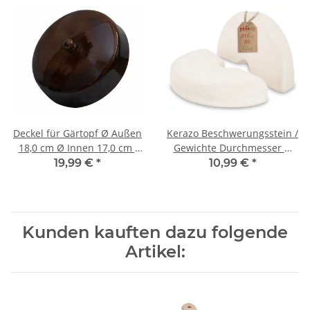
Deckel für Gärtopf Ø Außen
Kerazo Beschwerungsstein /
18,0 cm Ø Innen 17,0 cm ,
Gewichte Durchmesser Ø
braun-glänzend
17,0 cm aus Steinzeug-
19,99 €
*
10,99 €
*
Keramik
Kunden kauften dazu folgende
Artikel: