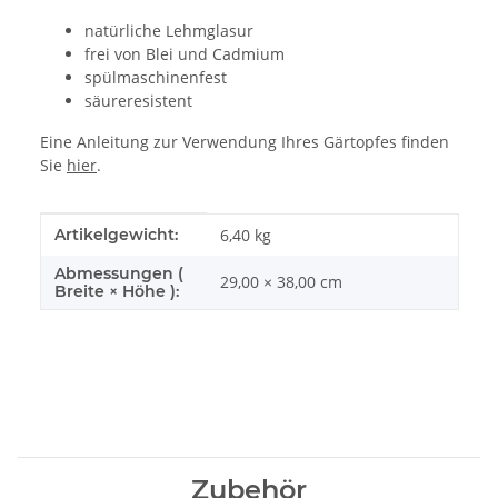
natürliche Lehmglasur
frei von Blei und Cadmium
spülmaschinenfest
säureresistent
Eine Anleitung zur Verwendung Ihres Gärtopfes finden
Sie
hier
.
Produkteigenschaft
Wert
Artikelgewicht:
6,40
kg
Abmessungen (
29,00 × 38,00 cm
Breite × Höhe ):
Zubehör