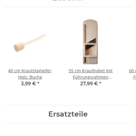
40 cm Krautstampfer,
55 cm Krauthobel mit
60 
Holz: Buche
Führungsrahmen
F
(Schlitten), Holz: Buche
(Sch
3,99 €
*
27,99 €
*
Ersatzteile