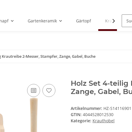
rnapf
Gartenkeramik
Gärtopf
Krauthobel
ig Krautreibe 2-Messer, Stampfer, Zange, Gabel, Buche
Holz Set 4-teilig
Zange, Gabel, B
Artikelnummer:
HZ-S14116901
GTIN:
4044528012530
Kategorie:
Krauthobel