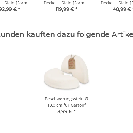
 + Stein [Form 2]
Deckel + Stein [Form 2]
Deckel + Stein [
braun
braun
braun
92,99 €
*
119,99 €
*
48,99 €
unden kauften dazu folgende Artike
Beschwerungsstein Ø
13,0 cm für Gärtopf
8,99 €
*