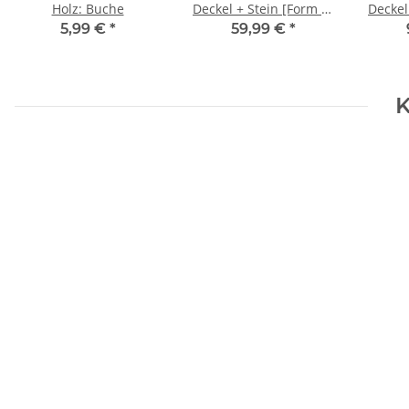
Holz: Buche
Deckel + Stein [Form 2]
Deckel
braun
5,99 €
*
59,99 €
*
K