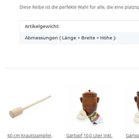
Diese Reibe ist die perfekte Wahl für alle, die eine plat
Produkteigenschaft
Wert
Artikelgewicht:
Abmessungen ( Länge × Breite × Höhe ):
60 cm Krautstampfer,
Gärtopf 10,0 Liter inkl.
Gärtop