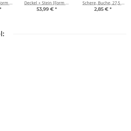
Form 2]
Deckel + Stein [Form 2]
Schere, Buche, 27,5 x
braun
7,0 cm
*
53,99 €
*
2,85 €
*
l: