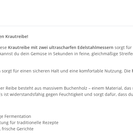
en Krautreibe!
iese
Krautreibe mit zwei ultrascharfen Edelstahlmessern
sorgt für
nnst du dein Gemüse in Sekunden in feine, gleichmäßige Streifen 
n
sorgt für einen sicheren Halt und eine komfortable Nutzung. Die
 Reibe besteht aus massivem Buchenholz – einem Material, das nic
Es ist widerstandsfähig gegen Feuchtigkeit und sorgt dafür, dass d
ige Fermentation
tung für traditionelle Rezepte
, frische Gerichte