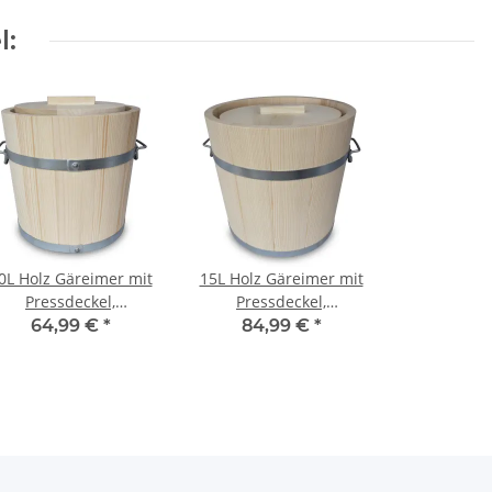
l:
0L Holz Gäreimer mit
15L Holz Gäreimer mit
Pressdeckel,
Pressdeckel,
Haltegriffen und
Haltegriffen und
64,99 €
*
84,99 €
*
Metallumreifung,
Metallumreifung,
naturbelassen,
naturbelassen,
Weißtanne
Weißtanne