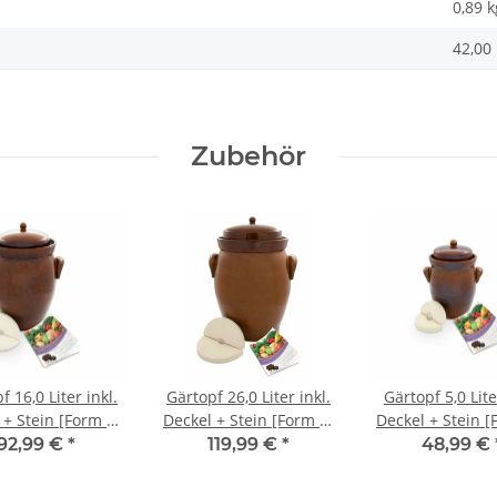
0,89
k
42,00 
Zubehör
f 16,0 Liter inkl.
Gärtopf 26,0 Liter inkl.
Gärtopf 5,0 Lite
 + Stein [Form 2]
Deckel + Stein [Form 2]
Deckel + Stein [
braun
braun
braun
92,99 €
*
119,99 €
*
48,99 €