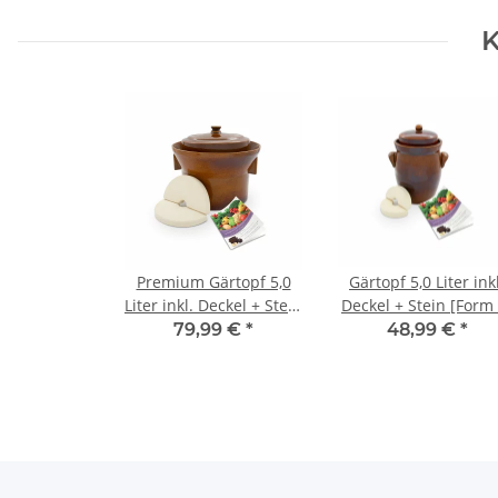
K
Premium Gärtopf 5,0
Gärtopf 5,0 Liter inkl
Liter inkl. Deckel + Stein
Deckel + Stein [Form 
[Form 1] braun
braun
79,99 €
*
48,99 €
*