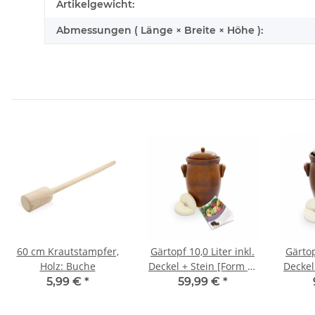
Produkteigenschaft
Wert
Artikelgewicht:
Abmessungen ( Länge × Breite × Höhe ):
60 cm Krautstampfer,
Gärtopf 10,0 Liter inkl.
Gärtop
Holz: Buche
Deckel + Stein [Form 2]
Deckel
braun
5,99 €
*
59,99 €
*