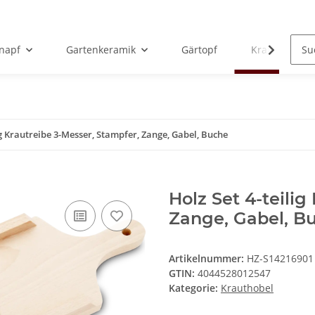
rnapf
Gartenkeramik
Gärtopf
Krauthobel
ig Krautreibe 3-Messer, Stampfer, Zange, Gabel, Buche
Holz Set 4-teilig
Zange, Gabel, B
Artikelnummer:
HZ-S14216901
GTIN:
4044528012547
Kategorie:
Krauthobel