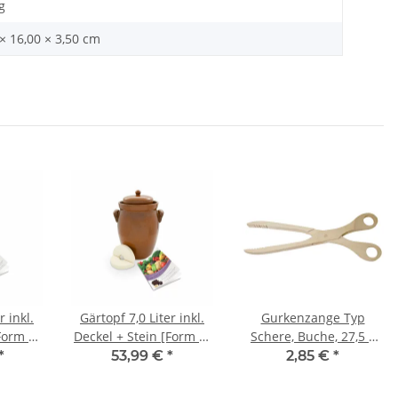
g
× 16,00 × 3,50 cm
r inkl.
Gärtopf 7,0 Liter inkl.
Gurkenzange Typ
Form 2]
Deckel + Stein [Form 2]
Schere, Buche, 27,5 x
braun
7,0 cm
*
53,99 €
*
2,85 €
*