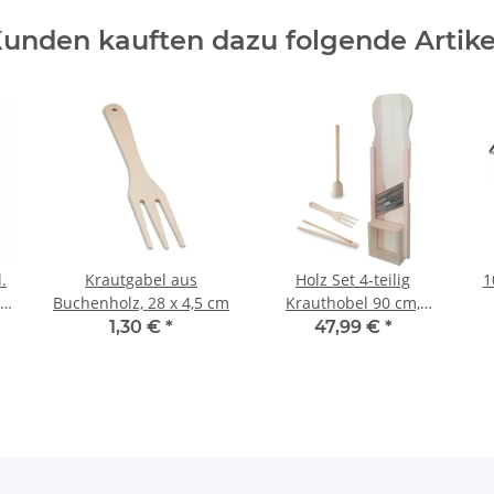
unden kauften dazu folgende Artike
.
Krautgabel aus
Holz Set 4-teilig
1
2]
Buchenholz, 28 x 4,5 cm
Krauthobel 90 cm,
Stampfer, Zange, Gabel,
1,30 €
*
47,99 €
*
Buche